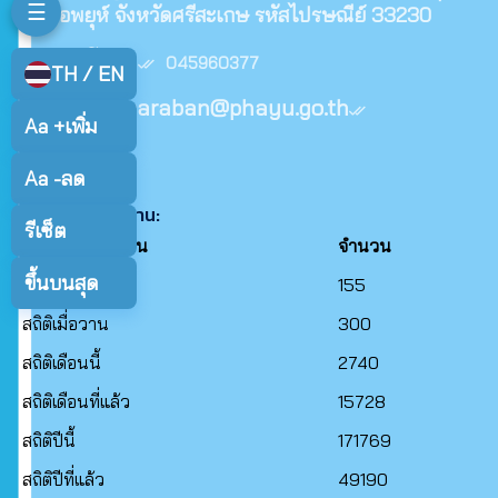
☰
อำเภอพยุห์ จังหวัดศรีสะเกษ รหัสไปรษณีย์ 33230
เบอร์โทร :
045960377
TH / EN
E-mail :
saraban@phayu.go.th
Aa +
เพิ่ม
Copyright (c)
Aa -
ลด
สถิติการเข้าใช้งาน:
รีเซ็ต
สถิติการเข้าใช้งาน
จำนวน
ขึ้นบนสุด
สถิติวันนี้
155
สถิติเมื่อวาน
300
สถิติเดือนนี้
2740
สถิติเดือนที่แล้ว
15728
สถิติปีนี้
171769
สถิติปีที่แล้ว
49190